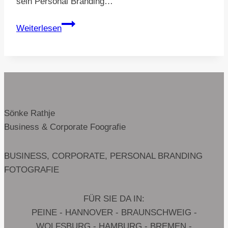
sein Personal Branding…
Jonas
Weiterlesen
Bazan
–
Wege
öffnen,
Märkte
erobern
Sönke Rathje
Business & Corporate Foografie
BUSINESS, CORPORATE, PERSONAL BRANDING
FOTOGRAFIE
FÜR SIE DA IN:
PEINE - HANNOVER - BRAUNSCHWEIG -
WOLFSBURG - HAMBURG - BREMEN -