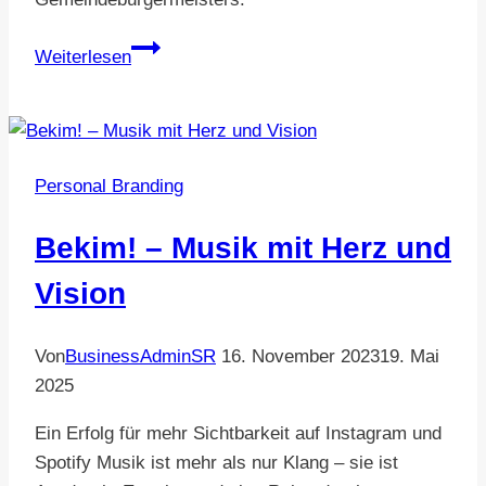
Tobi
Weiterlesen
Faust
–
Nahbar,
engagiert,
Personal Branding
bereit
für
Bekim! – Musik mit Herz und
Verantwortung
Vision
Von
BusinessAdminSR
16. November 2023
19. Mai
2025
Ein Erfolg für mehr Sichtbarkeit auf Instagram und
Spotify Musik ist mehr als nur Klang – sie ist